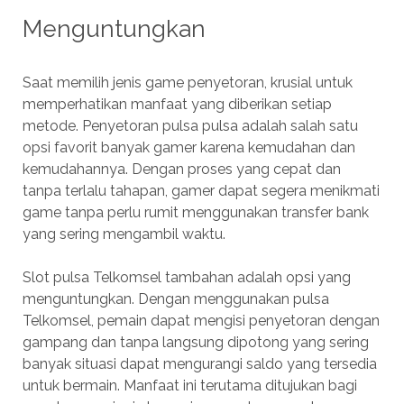
Menguntungkan
Saat memilih jenis game penyetoran, krusial untuk
memperhatikan manfaat yang diberikan setiap
metode. Penyetoran pulsa pulsa adalah salah satu
opsi favorit banyak gamer karena kemudahan dan
kemudahannya. Dengan proses yang cepat dan
tanpa terlalu tahapan, gamer dapat segera menikmati
game tanpa perlu rumit menggunakan transfer bank
yang sering mengambil waktu.
Slot pulsa Telkomsel tambahan adalah opsi yang
menguntungkan. Dengan menggunakan pulsa
Telkomsel, pemain dapat mengisi penyetoran dengan
gampang dan tanpa langsung dipotong yang sering
banyak situasi dapat mengurangi saldo yang tersedia
untuk bermain. Manfaat ini terutama ditujukan bagi