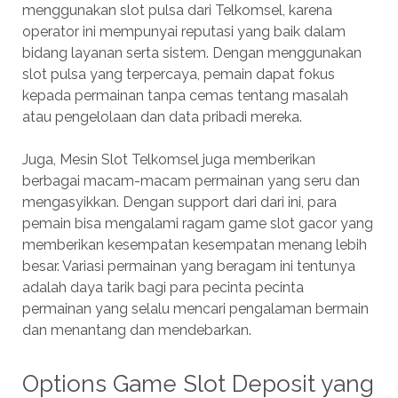
menggunakan slot pulsa dari Telkomsel, karena
operator ini mempunyai reputasi yang baik dalam
bidang layanan serta sistem. Dengan menggunakan
slot pulsa yang terpercaya, pemain dapat fokus
kepada permainan tanpa cemas tentang masalah
atau pengelolaan dan data pribadi mereka.
Juga, Mesin Slot Telkomsel juga memberikan
berbagai macam-macam permainan yang seru dan
mengasyikkan. Dengan support dari dari ini, para
pemain bisa mengalami ragam game slot gacor yang
memberikan kesempatan kesempatan menang lebih
besar. Variasi permainan yang beragam ini tentunya
adalah daya tarik bagi para pecinta pecinta
permainan yang selalu mencari pengalaman bermain
dan menantang dan mendebarkan.
Options Game Slot Deposit yang