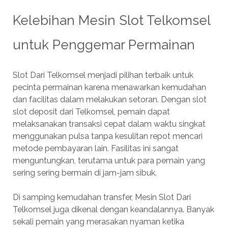
Kelebihan Mesin Slot Telkomsel
untuk Penggemar Permainan
Slot Dari Telkomsel menjadi pilihan terbaik untuk
pecinta permainan karena menawarkan kemudahan
dan facilitas dalam melakukan setoran. Dengan slot
slot deposit dari Telkomsel, pemain dapat
melaksanakan transaksi cepat dalam waktu singkat
menggunakan pulsa tanpa kesulitan repot mencari
metode pembayaran lain. Fasilitas ini sangat
menguntungkan, terutama untuk para pemain yang
sering sering bermain di jam-jam sibuk.
Di samping kemudahan transfer, Mesin Slot Dari
Telkomsel juga dikenal dengan keandalannya. Banyak
sekali pemain yang merasakan nyaman ketika