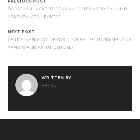
PREVIOUS POST
DAPATKAN JACKPOT DENGAN SLOT GACOR SALJU4D:
LEGENDA ATAU FAKTA?
NEXT POST
PERMAINAN SLOT DEPOSIT PULSA: PELUANG MENANG
YANG WAJIB PATUT DIJAJAL!
WRITTEN BY:
RAF4L