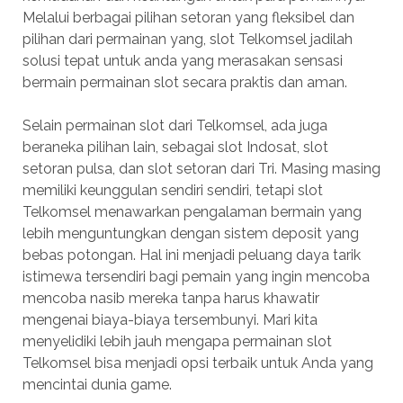
Melalui berbagai pilihan setoran yang fleksibel dan
pilihan dari permainan yang, slot Telkomsel jadilah
solusi tepat untuk anda yang merasakan sensasi
bermain permainan slot secara praktis dan aman.
Selain permainan slot dari Telkomsel, ada juga
beraneka pilihan lain, sebagai slot Indosat, slot
setoran pulsa, dan slot setoran dari Tri. Masing masing
memiliki keunggulan sendiri sendiri, tetapi slot
Telkomsel menawarkan pengalaman bermain yang
lebih menguntungkan dengan sistem deposit yang
bebas potongan. Hal ini menjadi peluang daya tarik
istimewa tersendiri bagi pemain yang ingin mencoba
mencoba nasib mereka tanpa harus khawatir
mengenai biaya-biaya tersembunyi. Mari kita
menyelidiki lebih jauh mengapa permainan slot
Telkomsel bisa menjadi opsi terbaik untuk Anda yang
mencintai dunia game.