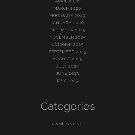
APRIL 2026
MARCH 2026
FEBRUARY 2026
JANUARY 2026
DECEMBER 2025
NOVEMBER 2025
OCTOBER 2025
SEPTEMBER 2025
AUGUST 2025
JULY 2025
JUNE 2025
MAY 2025
Categories
GAME ONLINE