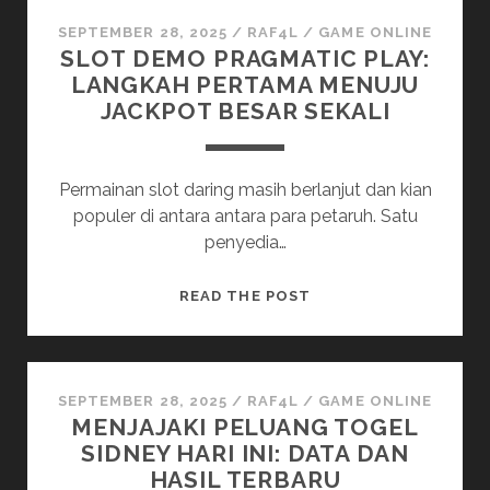
SLOT
DEMO
SEPTEMBER 28, 2025
/
RAF4L
/
GAME ONLINE
SLOT DEMO PRAGMATIC PLAY:
PRAGMATIC
LANGKAH PERTAMA MENUJU
PLAY
JACKPOT BESAR SEKALI
Permainan slot daring masih berlanjut dan kian
populer di antara antara para petaruh. Satu
penyedia…
SLOT
READ THE POST
DEMO
PRAGMATIC
PLAY:
LANGKAH
SEPTEMBER 28, 2025
/
RAF4L
/
GAME ONLINE
MENJAJAKI PELUANG TOGEL
PERTAMA
SIDNEY HARI INI: DATA DAN
MENUJU
HASIL TERBARU
JACKPOT