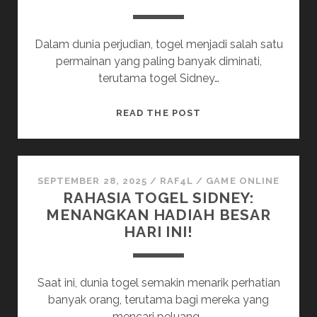
BESAR
SEKALI
Dalam dunia perjudian, togel menjadi salah satu
permainan yang paling banyak diminati,
terutama togel Sidney…
MENJAJAKI
READ THE POST
PELUANG
TOGEL
SIDNEY
HARI
SEPTEMBER 28, 2025
/
RAF4L
/
GAME ONLINE
RAHASIA TOGEL SIDNEY:
INI:
MENANGKAN HADIAH BESAR
DATA
HARI INI!
DAN
HASIL
TERBARU
Saat ini, dunia togel semakin menarik perhatian
banyak orang, terutama bagi mereka yang
mencari peluang…