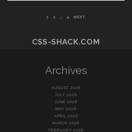
DI
ANTARA
POSTS
1
2
…
4
NEXT
LUCK
DAN
PAGINATION
PENDEKATAN
CSS-SHACK.COM
Archives
AUGUST 2026
JULY 2026
JUNE 2026
MAY 2026
APRIL 2026
MARCH 2026
FEBRUARY 2026