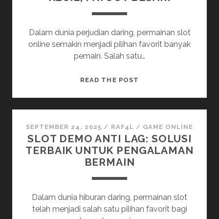
MENANG
Dalam dunia perjudian daring, permainan slot
online semakin menjadi pilihan favorit banyak
pemain. Salah satu…
SLOT
READ THE POST
ONLINE
GACOR:
BET
KECIL,
SEPTEMBER 24, 2025
/
RAF4L
/
GAME ONLINE
SLOT DEMO ANTI LAG: SOLUSI
PAYOUT
TERBAIK UNTUK PENGALAMAN
BESAR!
BERMAIN
Dalam dunia hiburan daring, permainan slot
telah menjadi salah satu pilihan favorit bagi