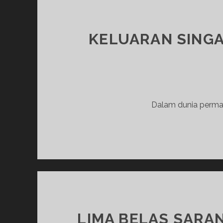
KELUARAN SINGA
Dalam dunia permai
LIMA BELAS SARA