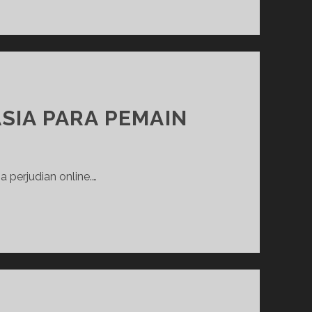
ASIA PARA PEMAIN
a perjudian online.…