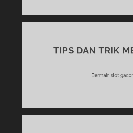
TIPS DAN TRIK M
Bermain slot gacor 