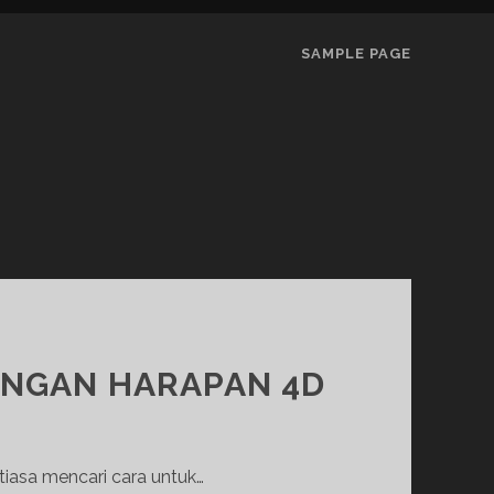
SAMPLE PAGE
NGAN HARAPAN 4D
tiasa mencari cara untuk…