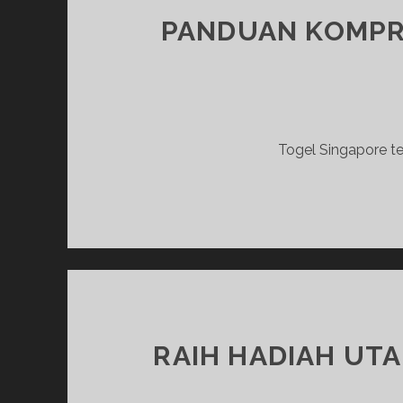
PANDUAN KOMPR
Togel Singapore t
RAIH HADIAH UTA