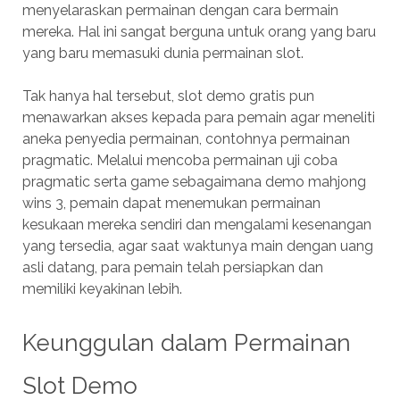
menyelaraskan permainan dengan cara bermain
mereka. Hal ini sangat berguna untuk orang yang baru
yang baru memasuki dunia permainan slot.
Tak hanya hal tersebut, slot demo gratis pun
menawarkan akses kepada para pemain agar meneliti
aneka penyedia permainan, contohnya permainan
pragmatic. Melalui mencoba permainan uji coba
pragmatic serta game sebagaimana demo mahjong
wins 3, pemain dapat menemukan permainan
kesukaan mereka sendiri dan mengalami kesenangan
yang tersedia, agar saat waktunya main dengan uang
asli datang, para pemain telah persiapkan dan
memiliki keyakinan lebih.
Keunggulan dalam Permainan
Slot Demo