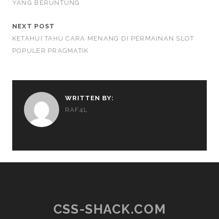
YANG BERUNTUNG
NEXT POST
KETAHUI TAHU CARA MENANG DI PERMAINAN SLOT
POPULER PRAGMATIK
WRITTEN BY:
RAF4L
CSS-SHACK.COM