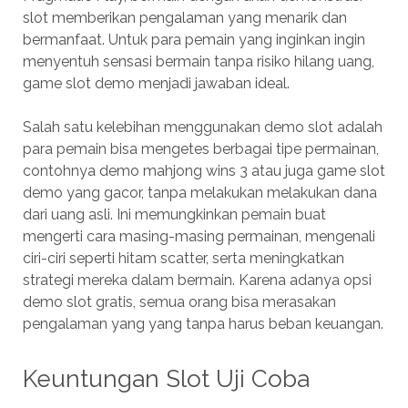
slot memberikan pengalaman yang menarik dan
bermanfaat. Untuk para pemain yang inginkan ingin
menyentuh sensasi bermain tanpa risiko hilang uang,
game slot demo menjadi jawaban ideal.
Salah satu kelebihan menggunakan demo slot adalah
para pemain bisa mengetes berbagai tipe permainan,
contohnya demo mahjong wins 3 atau juga game slot
demo yang gacor, tanpa melakukan melakukan dana
dari uang asli. Ini memungkinkan pemain buat
mengerti cara masing-masing permainan, mengenali
ciri-ciri seperti hitam scatter, serta meningkatkan
strategi mereka dalam bermain. Karena adanya opsi
demo slot gratis, semua orang bisa merasakan
pengalaman yang yang tanpa harus beban keuangan.
Keuntungan Slot Uji Coba