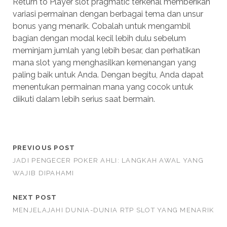
Return to Player slot pragmatic terkenal memberikan
variasi permainan dengan berbagai tema dan unsur
bonus yang menarik. Cobalah untuk mengambil
bagian dengan modal kecil lebih dulu sebelum
meminjam jumlah yang lebih besar, dan perhatikan
mana slot yang menghasilkan kemenangan yang
paling baik untuk Anda. Dengan begitu, Anda dapat
menentukan permainan mana yang cocok untuk
diikuti dalam lebih serius saat bermain.
PREVIOUS POST
JADI PENGECER POKER AHLI: LANGKAH AWAL YANG
WAJIB DIPAHAMI
NEXT POST
MENJELAJAHI DUNIA-DUNIA RTP SLOT YANG MENARIK