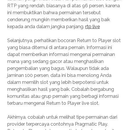
RTP yang rendah, biasanya di atas 96 persen, karena
ini membuktikan bahwa permainan tersebut
cenderung mungkin memberikan hasil yang baik
kepada anda dalam jangka panjang.
rtp live
Selanjutnya, perhatikan bocoran Return to Player slot
yang biasa ditemui di antara pemain. Informasi ini
dapat memberikan informasi mengenai permainan
mana yang sedang gacor atau menghasilkan
pengembalian yang bagus. Walaupun tidak ada
jaminan 100 persen, data ini bisa menolong Anda
dalam memilih slot yang lebih berpotensi untuk
menghasilkan hasil yang baik. Cobalah bergabung
komunitas atau grup pemain yang berbagi informasi
terbaru mengenai Return to Player live slot.
Akhirnya, cobalah untuk melihat tipe permainan dari
provider terpercaya contohnya Pragmatic Play.