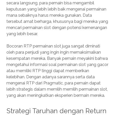
secara langsung, para pemain bisa mengambil
keputusan yang lebih lebih baik mengenai permainan
mana sebaiknya harus mereka gunakan. Data
tersebut amat berharga, khususnya bagi mereka yang
mencari permainan slot dengan potensi kemenangan
yang lebih besar.
Bocoran RTP permainan slot juga sangat diminati
oleh para penjudi yang ingin ingin memaksimalkan
kesempatan mereka. Banyak pemain meyakini bahwa
mengetahui informasi soal permainan slot yang gacor
atau memiliki RTP tinggi dapat memberikan
kelebihan. Dengan adanya sarannya serta data
mengenai RTP dari Pragmatic, para pemain dapat
lebih strategis dalam memilih memilih permainan slot,
yang akan meningkatkan eksperien bermain mereka.
Strategi Taruhan dengan Return