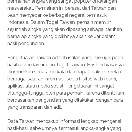
permainan angka yang sangat populer di kalangan
masyarakat. Permainan ini berasal dari Taiwan dan
telah menyebar ke berbagai negara, termasuk
Indonesia. Dalam Togel Taiwan, pemain memilih
sejumlah angka yang akan dipasang sebagai taruhan,
berharap angka yang dipilihnya akan keluar dalam
hasil pengundian.
Pengeluaran Taiwan adalah istilah yang merujuk pada
hasil resmi dari undian Togel Taiwan. Hasil ini biasanya
diumumkan secara berkala dan dapat diakses melalui
berbagai saluran informasi, seperti situs web resmi,
aplikasi, atau media sosial. Pengeluaran ini sangat
ditunggu-tunggu oleh para pemain, karena ditentukan
berdasarkan pengundian yang dilakukan dengan cara
yang transparan dan adil.
Data Taiwan mencakup informasi lengkap mengenai
hasil-hasil sebelumnya, termasuk angka-angka yang