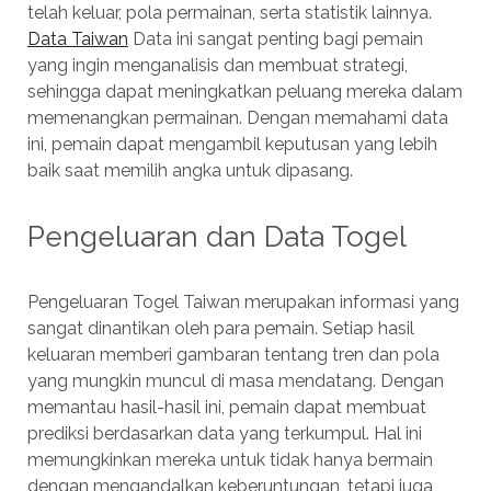
telah keluar, pola permainan, serta statistik lainnya.
Data Taiwan
Data ini sangat penting bagi pemain
yang ingin menganalisis dan membuat strategi,
sehingga dapat meningkatkan peluang mereka dalam
memenangkan permainan. Dengan memahami data
ini, pemain dapat mengambil keputusan yang lebih
baik saat memilih angka untuk dipasang.
Pengeluaran dan Data Togel
Pengeluaran Togel Taiwan merupakan informasi yang
sangat dinantikan oleh para pemain. Setiap hasil
keluaran memberi gambaran tentang tren dan pola
yang mungkin muncul di masa mendatang. Dengan
memantau hasil-hasil ini, pemain dapat membuat
prediksi berdasarkan data yang terkumpul. Hal ini
memungkinkan mereka untuk tidak hanya bermain
dengan mengandalkan keberuntungan, tetapi juga