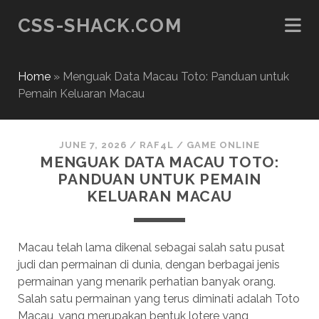
CSS-SHACK.COM
Home
»
Menguak Data Macau Toto: Panduan untuk
Pemain Keluaran Macau
JUNE 7, 2026
/
RAF4L
/
GAME ONLINE
MENGUAK DATA MACAU TOTO:
PANDUAN UNTUK PEMAIN
KELUARAN MACAU
Macau telah lama dikenal sebagai salah satu pusat
judi dan permainan di dunia, dengan berbagai jenis
permainan yang menarik perhatian banyak orang.
Salah satu permainan yang terus diminati adalah Toto
Macau, yang merupakan bentuk lotere yang