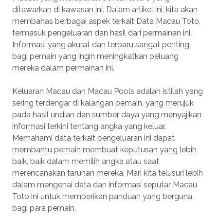
ditawarkan di kawasan ini. Dalam artikel ini, kita akan
membahas berbagai aspek terkait Data Macau Toto,
termasuk pengeluaran dan hasil dari permainan ini.
Informasi yang akurat dan terbaru sangat penting
bagi pemain yang ingin meningkatkan peluang
mereka dalam permainan ini.
Keluaran Macau dan Macau Pools adalah istilah yang
sering terdengar di kalangan pemain, yang merujuk
pada hasil undian dan sumber daya yang menyajikan
informasi terkini tentang angka yang keluar.
Memahami data terkait pengeluaran ini dapat
membantu pemain membuat keputusan yang lebih
baik, baik dalam memilih angka atau saat
merencanakan taruhan mereka. Mari kita telusuri lebih
dalam mengenai data dan informasi seputar Macau
Toto ini untuk memberikan panduan yang berguna
bagi para pemain.