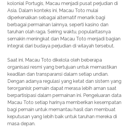
kolonial Portugis, Macau menjadi pusat perjudian di
Asia. Dalam konteks ini, Macau Toto mulai
diperkenalkan sebagai alternatif menarik bagi
berbagai permainan lainnya, seperti kasino dan
taruhan olah raga. Seiring waktu, popularitasnya
semakin meningkat dan Macau Toto menjadi bagian
integral dari budaya perjudian di wilayah tersebut.
Saat ini, Macau Toto dikelola oleh beberapa
organisasi resmi yang bertujuan untuk memastikan
keadilan dan transparansi dalam setiap undian.
Dengan adanya regulasi yang ketat dan sistem yang
terorganisir, pemain dapat merasa lebih aman saat
berpartisipasi dalam permainan ini. Pengeluaran data
Macau Toto setiap harinya memberikan kesempatan
bagi pemain untuk memantau hasil dan membuat
keputusan yang lebih baik untuk taruhan mereka di
masa depan.