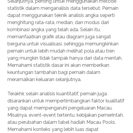
Selanjutnya, penting untuk menggunakan metode
statistik dalam menganalisis data tersebut. Pemain
dapat menggunakan teknik analisis angka seperti
menghitung rata-rata, median, dan modus dari
kombinasi angka yang telah ada. Selain itu,
memanfaatkan grafik atau diagram juga sangat
berguna untuk visualisasi, sehingga memungkinkan
pemain untuk lebih mudah melihat pola atau tren
yang mungkin tidak tampak hanya dari data mentah.
Memahami statistik dasar ini akan memberikan
keuntungan tambahan bagi pemain dalam
meramalkan keluaran selanjutnya.
Terakhir, selain analisis kuantitatif, pemain juga
disarankan untuk mempertimbangkan faktor kualitatif
yang dapat mempengaruhi pengeluaran Macau.
Misalnya, event-event tertentu, kebijakan pemerintah,
atau perubahan dalam tabel hadiah Macau Pools.
Memahami konteks yang lebih luas dapat