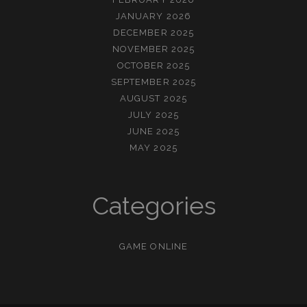
JANUARY 2026
DECEMBER 2025
NOVEMBER 2025
OCTOBER 2025
SEPTEMBER 2025
AUGUST 2025
JULY 2025
JUNE 2025
MAY 2025
Categories
GAME ONLINE