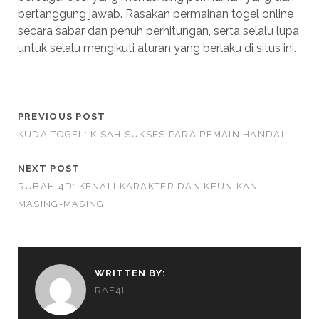
bertanggung jawab. Rasakan permainan togel online
secara sabar dan penuh perhitungan, serta selalu lupa
untuk selalu mengikuti aturan yang berlaku di situs ini.
PREVIOUS POST
KUDA TOGEL: KISAH SUKSES PARA PEMAIN HANDAL
NEXT POST
RUBAH 4D: KENALI KARAKTER DAN KEUNIKAN
MASING-MASING
WRITTEN BY:
RAF4L