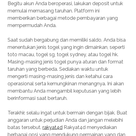
Begitu akun Anda beroperasi, lakukan deposit untuk
memulai memasang taruhan. Platform ini
memberikan berbagai metode pembayaran yang
mempermudah Anda.
Saat sudah bergabung dan memiliki saldo, Anda bisa
menentukan jenis togel yang ingin dimainkan, seperti
toto macau, togel sg, togel sydney, atau togel hk.
Masing-masing jenis togel punya aturan dan format
taruhan yang berbeda. Sediakan waktu untuk
mengerti masing-masing jenis dan ketahui cara
operasional serta kemungkinan menangnya. Ini akan
membantu Anda mengambil keputusan yang lebih
berinformasi saat bertaruh.
Terakhir, selalu ingat untuk bermain dengan bijak. Buat
anggaran untuk perjudian Anda dan jangan melebihi
batas tersebut.
rakyat4d
Rakyat4d menyediakan
berbagai opsi yang mendukung permainan yang dan