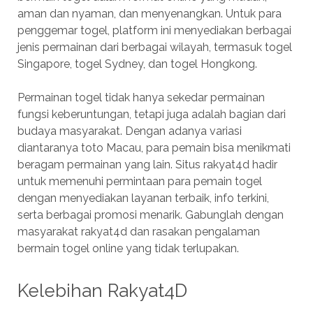
aman dan nyaman, dan menyenangkan. Untuk para
penggemar togel, platform ini menyediakan berbagai
jenis permainan dari berbagai wilayah, termasuk togel
Singapore, togel Sydney, dan togel Hongkong.
Permainan togel tidak hanya sekedar permainan
fungsi keberuntungan, tetapi juga adalah bagian dari
budaya masyarakat. Dengan adanya variasi
diantaranya toto Macau, para pemain bisa menikmati
beragam permainan yang lain. Situs rakyat4d hadir
untuk memenuhi permintaan para pemain togel
dengan menyediakan layanan terbaik, info terkini,
serta berbagai promosi menarik. Gabunglah dengan
masyarakat rakyat4d dan rasakan pengalaman
bermain togel online yang tidak terlupakan.
Kelebihan Rakyat4D