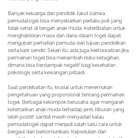
Banyak keluarga dan pendidik takut bahwa
pemudatogel bisa menyebarkan perilaku judi yang
tidak sehat di tengah anak muda. Keterlibatan untuk
menghabiskan masa dan dana dalam togel dapat
mengubah perhatian pemuda dari tujuan pendidikan
serta karir sendiri. Selain itu, ada juga kekhawatiran jika
permainan togel bisa menambah risiko ketagihan,
dimana bisa berdampak negatif bagi kesehatan
psikologis serta kewangan pribadi.
Saat perdebatan itu, krusial untuk menemukan
pengetahuan yang proporsional tentang permainan
togel. Berbagai kelompok berusaha agar mengarah
ketertarikan anak muda terhadap jenis hiburan yang
lebih positif, sambil masih menyadari kalau
pemudatogel dapat menjadi salah satu cara untuk
bergaul dan berkomunikasi. Kepedulian dan