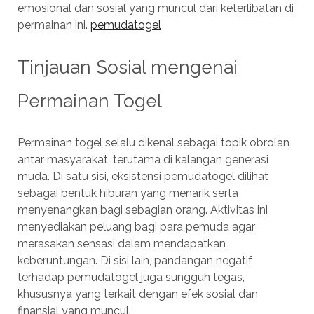
emosional dan sosial yang muncul dari keterlibatan di
permainan ini.
pemudatogel
Tinjauan Sosial mengenai
Permainan Togel
Permainan togel selalu dikenal sebagai topik obrolan
antar masyarakat, terutama di kalangan generasi
muda. Di satu sisi, eksistensi pemudatogel dilihat
sebagai bentuk hiburan yang menarik serta
menyenangkan bagi sebagian orang. Aktivitas ini
menyediakan peluang bagi para pemuda agar
merasakan sensasi dalam mendapatkan
keberuntungan. Di sisi lain, pandangan negatif
terhadap pemudatogel juga sungguh tegas,
khususnya yang terkait dengan efek sosial dan
finansial yang muncul.