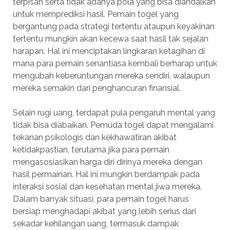
terpisah serta tidak adanya pola yang bisa diandalkan
untuk memprediksi hasil. Pemain togel yang
bergantung pada strategi tertentu ataupun keyakinan
tertentu mungkin akan kecewa saat hasil tak sejalan
harapan. Hal ini menciptakan lingkaran ketagihan di
mana para pemain senantiasa kembali berharap untuk
mengubah keberuntungan mereka sendiri, walaupun
mereka semakin dari penghancuran finansial.
Selain rugi uang, terdapat pula pengaruh mental yang
tidak bisa diabaikan. Pemuda togel dapat mengalami
tekanan psikologis dan kekhawatiran akibat
ketidakpastian, terutama jika para pemain
mengasosiasikan harga diri dirinya mereka dengan
hasil permainan. Hal ini mungkin berdampak pada
interaksi sosial dan kesehatan mental jiwa mereka.
Dalam banyak situasi, para pemain togel harus
bersiap menghadapi akibat yang lebih serius dari
sekadar kehilangan uang, termasuk dampak