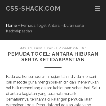
CSS-SHACK.COM
Home
»
Pemuda Togel: Antara Hiburan serta
Ketidakpastian
MAY 28, 2026
/
RAF4L
/
GAME ONLINE
PEMUDA TOGEL: ANTARA HIBURAN
SERTA KETIDAKPASTIAN
Pada era kontemporer ini, sejumlah individu mencari-
cari metode guna menghiburkan diri dan menemukan
hal baik menentang dalam kehidupan sehari-hari. Satu
di antara kegiatan yang teramat menarik
perhatiannya, terutama di kalangan pemuda, ialah
permainan togel. Pemudatogel adalah kata yang