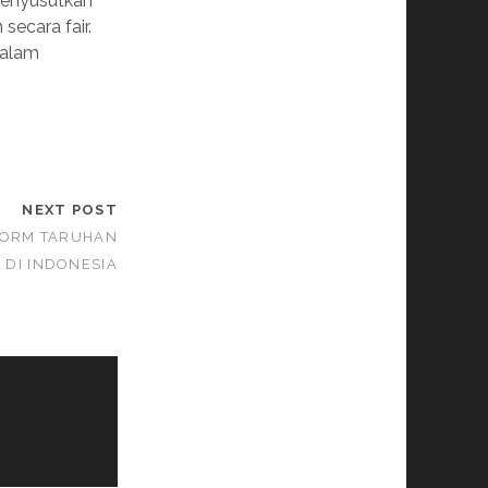
 menyusutkan
secara fair.
dalam
NEXT POST
FORM TARUHAN
 DI INDONESIA