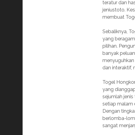
teratur dan ha
jeniustoto. Ke
membuat Togel 
Sebaliknya, To
yang beragam,
pilihan. Pengu
banyak peluan
menyuguhkan b
dan interakti
Togel Hongkon
yang dianggap
sejumlah jenis
setiap malam 
Dengan tingkat
berlomba-lomb
sangat menjanj