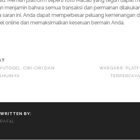
alid. Memilih platform seperti toto Macau yang teguh dapat
dan menjamin bahwa semua transaksi dan permainan dilakukan 
 saran ini, Anda dapat memperbesar peluang kemenangan 
el online dan memaksimalkan keseruan bermain Anda.
ST
YUTOGEL: CIRI-CIRI DAN
WARGA88: PLAT
AHUINYA
TERPERCAYA
WRITTEN BY:
RAF4L