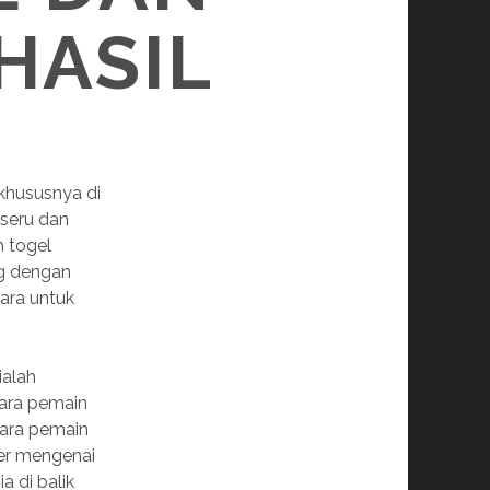
HASIL
 khususnya di
seru dan
h togel
ng dengan
cara untuk
ialah
ara pemain
Para pemain
ler mengenai
a di balik