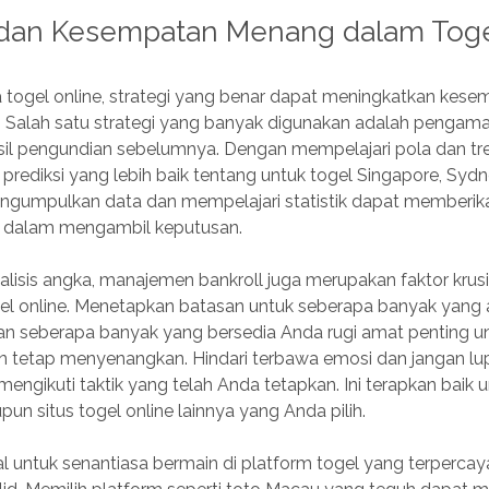
dan Kesempatan Menang dalam Toge
a togel online, strategi yang benar dapat meningkatkan kes
 Salah satu strategi yang banyak digunakan adalah pengam
hasil pengundian sebelumnya. Dengan mempelajari pola dan tr
rediksi yang lebih baik tentang untuk togel Singapore, Sydn
gumpulkan data dan mempelajari statistik dapat memberi
 dalam mengambil keputusan.
alisis angka, manajemen bankroll juga merupakan faktor krus
el online. Menetapkan batasan untuk seberapa banyak yang
dan seberapa banyak yang bersedia Anda rugi amat penting 
n tetap menyenangkan. Hindari terbawa emosi dan jangan lu
 mengikuti taktik yang telah Anda tetapkan. Ini terapkan baik 
pun situs togel online lainnya yang Anda pilih.
ial untuk senantiasa bermain di platform togel yang terpercay