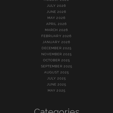
JULY 2026
JUNE 2026
MAY 2026
APRIL 2026
MARCH 2026
FEBRUARY 2026
JANUARY 2026
DECEMBER 2025
NOVEMBER 2025
OCTOBER 2025
SEPTEMBER 2025
AUGUST 2025
JULY 2025
JUNE 2025
MAY 2025
Categories