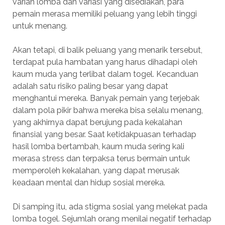
varian lomba dan variasi yang disediakan, para
pemain merasa memiliki peluang yang lebih tinggi
untuk menang.
Akan tetapi, di balik peluang yang menarik tersebut,
terdapat pula hambatan yang harus dihadapi oleh
kaum muda yang terlibat dalam togel. Kecanduan
adalah satu risiko paling besar yang dapat
menghantui mereka. Banyak pemain yang terjebak
dalam pola pikir bahwa mereka bisa selalu menang,
yang akhirnya dapat berujung pada kekalahan
finansial yang besar. Saat ketidakpuasan terhadap
hasil lomba bertambah, kaum muda sering kali
merasa stress dan terpaksa terus bermain untuk
memperoleh kekalahan, yang dapat merusak
keadaan mental dan hidup sosial mereka.
Di samping itu, ada stigma sosial yang melekat pada
lomba togel. Sejumlah orang menilai negatif terhadap