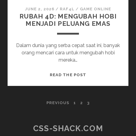
MENDAPATKAN
PEMENANG
JUNE 2, 2026
/
RAF4L
/
GAME ONLINE
RUBAH 4D: MENGUBAH HOBI
SETIAP
MENJADI PELUANG EMAS
SETIAP
WAKTU
Dalam dunia yang serba cepat saat ini, banyak
orang mencari cara untuk mengubah hobi
mereka…
RUBAH
READ THE POST
4D:
MENGUBAH
HOBI
POSTS
PREVIOUS
1
2
3
MENJADI
PELUANG
PAGINATION
EMAS
CSS-SHACK.COM