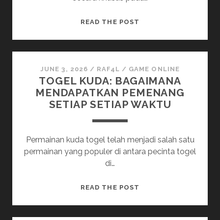
MENYELAMI
READ THE POST
TEROBOSAN
MESIN
SLOT
DARING:
JUNE 3, 2026
/
RAF4L
/
GAME ONLINE
TOGEL KUDA: BAGAIMANA
PLATFORM
MENDAPATKAN PEMENANG
PRAGMATIC
SETIAP SETIAP WAKTU
PLAY
Permainan kuda togel telah menjadi salah satu
permainan yang populer di antara pecinta togel
di…
TOGEL
READ THE POST
KUDA:
BAGAIMANA