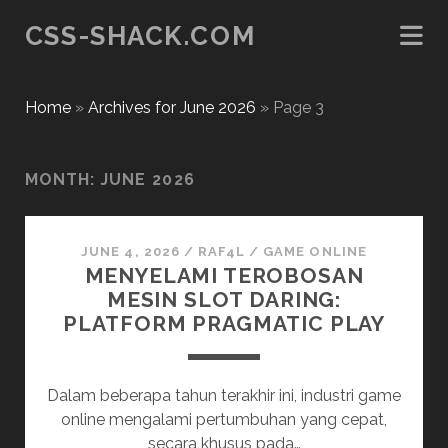
CSS-SHACK.COM
Home
»
Archives for June 2026
»
Page 3
MONTH:
JUNE 2026
JUNE 4, 2026
/
RAF4L
/
GAME ONLINE
MENYELAMI TEROBOSAN
MESIN SLOT DARING:
PLATFORM PRAGMATIC PLAY
Dalam beberapa tahun terakhir ini, industri game
online mengalami pertumbuhan yang cepat,
secara khusus pada…